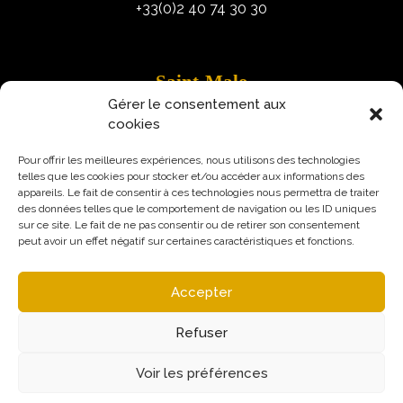
+33(0)2 40 74 30 30
Saint-Malo
Gérer le consentement aux
9 Rue Robert Schuman
cookies
35400 Saint-Malo
Pour offrir les meilleures expériences, nous utilisons des technologies
telles que les cookies pour stocker et/ou accéder aux informations des
appareils. Le fait de consentir à ces technologies nous permettra de traiter
des données telles que le comportement de navigation ou les ID uniques
sur ce site. Le fait de ne pas consentir ou de retirer son consentement
peut avoir un effet négatif sur certaines caractéristiques et fonctions.
Accepter
Refuser
Voir les préférences
Mentions légales
Politique de confidentialité
© Augural / Strateo 2026