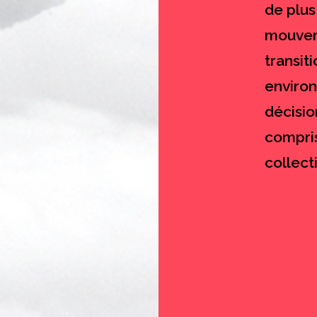
de plus
mouveme
transit
environ
décisio
compri
collect