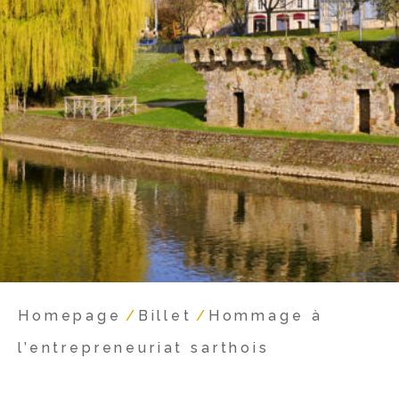
Homepage
/
Billet
/
Hommage à
l’entrepreneuriat sarthois