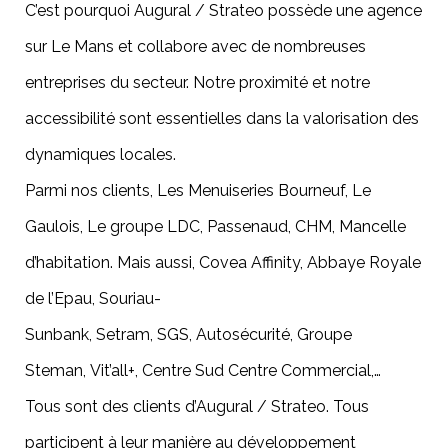
C’est pourquoi Augural / Strateo possède une agence
sur Le Mans et collabore avec de nombreuses
entreprises du secteur. Notre proximité et notre
accessibilité sont essentielles dans la valorisation des
dynamiques locales.
Parmi nos clients,
Les Menuiseries Bourneuf
,
Le
Gaulois
,
Le groupe LDC
,
Passenaud
,
CHM
,
Mancelle
d’habitation
. Mais aussi,
Covea Affinity
,
Abbaye Royale
de l’Epau
,
Souriau-
Sunbank
,
Setram
,
SGS
,
Autosécurité
,
Groupe
Steman
,
Vit’all+
,
Centre Sud Centre Commercial
,…
Tous sont des
clients d’Augural / Strateo
. Tous
participent à leur manière au développement