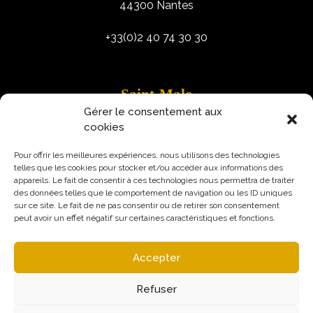
44300 Nantes
+33(0)2 40 74 30 30
Saint-Malo
Gérer le consentement aux
9 Rue Robert Schuman
cookies
35400 Saint-Malo
Pour offrir les meilleures expériences, nous utilisons des technologies
telles que les cookies pour stocker et/ou accéder aux informations des
appareils. Le fait de consentir à ces technologies nous permettra de traiter
des données telles que le comportement de navigation ou les ID uniques
sur ce site. Le fait de ne pas consentir ou de retirer son consentement
peut avoir un effet négatif sur certaines caractéristiques et fonctions.
Accepter
Refuser