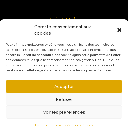
Saint-Malo
Gérer le consentement aux
9 Rue Robert Schuman
cookies
35400 Saint-Malo
Pour offrir les meilleures expériences, nous utilisons des technologies
telles que les cookies pour stocker et/ou accéder aux informations des
appareils. Le fait de consentir à ces technologies nous permettra de traiter
des données telles que le comportement de navigation ou les ID uniques
sur ce site. Le fait de ne pas consentir ou de retirer son consentement
peut avoir un effet négatif sur certaines caractéristiques et fonctions.
Accepter
Refuser
Voir les préférences
Mentions légales
Politique de confidentialité
© Augural / Strateo 2026
Politique de cookies
Mentions légales