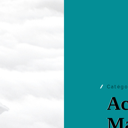
Catég
Ac
Ma