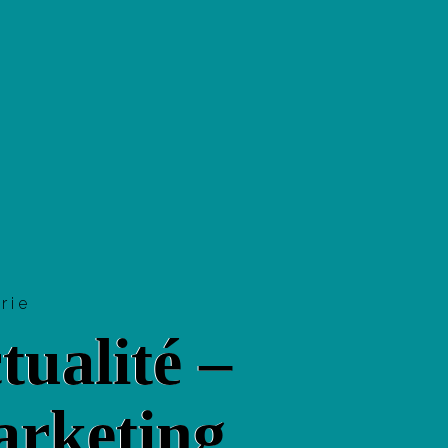
orie
tualité –
rketing