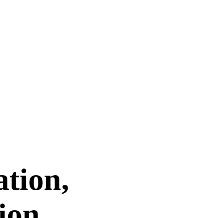
tion,
ion