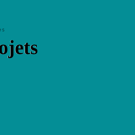
ves
ojets