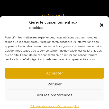
Saint-Malo
Gérer le consentement aux
9 Rue Robert Schuman
cookies
35400 Saint-Malo
Pour offrir les meilleures expériences, nous utilisons des technologies
telles que les cookies pour stocker et/ou accéder aux informations des
appareils. Le fait de consentir à ces technologies nous permettra de traiter
des données telles que le comportement de navigation ou les ID uniques
sur ce site. Le fait de ne pas consentir ou de retirer son consentement
peut avoir un effet négatif sur certaines caractéristiques et fonctions.
Accepter
Refuser
Voir les préférences
Mentions légales
Politique de confidentialité
© Augural / Strateo 2026
Politique de cookies
Mentions légales