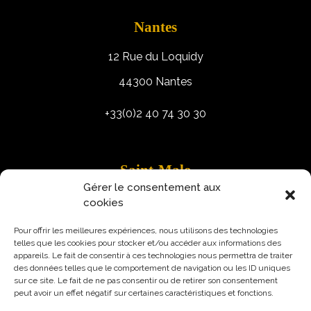
Nantes
12 Rue du Loquidy
44300 Nantes
+33(0)2 40 74 30 30
Saint-Malo
Gérer le consentement aux
9 Rue Robert Schuman
cookies
35400 Saint-Malo
Pour offrir les meilleures expériences, nous utilisons des technologies
telles que les cookies pour stocker et/ou accéder aux informations des
appareils. Le fait de consentir à ces technologies nous permettra de traiter
des données telles que le comportement de navigation ou les ID uniques
sur ce site. Le fait de ne pas consentir ou de retirer son consentement
peut avoir un effet négatif sur certaines caractéristiques et fonctions.