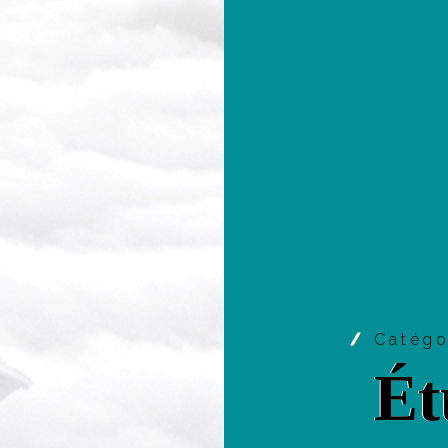
Catég
Ét