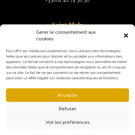
+33(0)2 40 74 30 30
Saint-Malo
Gérer le consentement aux
9 Rue Robert Schuman
cookies
35400 Saint-Malo
Pour offrir les meilleures expériences, nous utilisons des technologies
telles que les cookies pour stocker et/ou accéder aux informations des
appareils. Le fait de consentir à ces technologies nous permettra de traiter
des données telles que le comportement de navigation ou les ID uniques
sur ce site. Le fait de ne pas consentir ou de retirer son consentement
peut avoir un effet négatif sur certaines caractéristiques et fonctions.
Accepter
Refuser
Voir les préférences
Mentions légales
Politique de confidentialité
© Augural / Strateo 2026