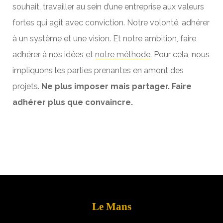
souhait,
travailler
au sein d’une
entreprise
aux
valeurs
fortes qui agit avec conviction. Notre
volonté
,
adhérer
à un
système
et une
vision
. Et notre
ambition
,
faire
adhérer
à nos
idées
et
notre méthode
. Pour cela, nous
impliquons les
parties prenantes
en amont des
projets
.
Ne plus imposer mais
partager. Faire
adhérer plus que convaincre.
Le Mans