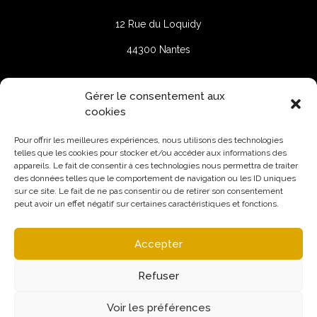
12 Rue du Loquidy
44300 Nantes
+33(0)2 40 74 30 30
Gérer le consentement aux
cookies
Saint-Malo
Pour offrir les meilleures expériences, nous utilisons des technologies
telles que les cookies pour stocker et/ou accéder aux informations des
appareils. Le fait de consentir à ces technologies nous permettra de traiter
9 Rue Robert Schuman
des données telles que le comportement de navigation ou les ID uniques
sur ce site. Le fait de ne pas consentir ou de retirer son consentement
35400 Saint-Malo
peut avoir un effet négatif sur certaines caractéristiques et fonctions.
Accepter
Refuser
Voir les préférences
Mentions légales
Politique de confidentialité