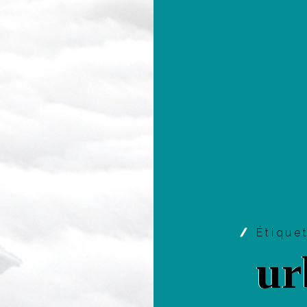
Étique
ur