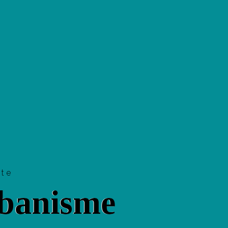
tte
banisme