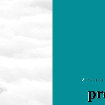
Étique
pr