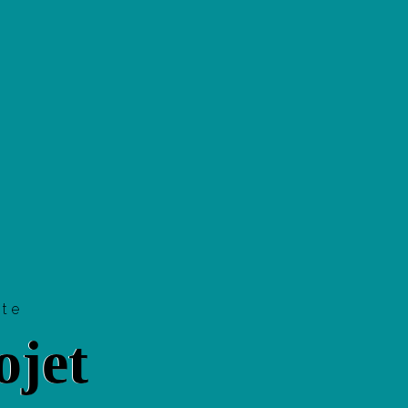
tte
ojet