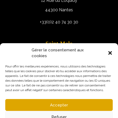
12 Rue du Loquidy
44300 Nantes
+33(0)2 40 74 30 30
Saint-Malo
Gérer le consentement aux
9 Rue Robert Schuman
cookies
35400 Saint-Malo
Pour offrir les meilleures expériences, nous utilisons des technologies
telles que les cookies pour stocker et/ou accéder aux informations des
appareils. Le fait de consentir à ces technologies nous permettra de traiter
des données telles que le comportement de navigation ou les ID uniques
sur ce site. Le fait de ne pas consentir ou de retirer son consentement
peut avoir un effet négatif sur certaines caractéristiques et fonctions.
Accepter
Refuser