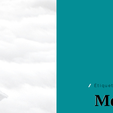
Étique
Mo