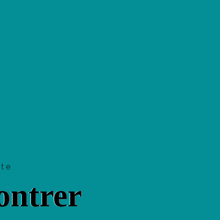
tte
ntrer