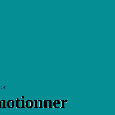
tte
otionner