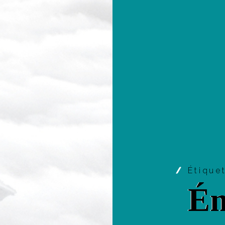
Étique
Ém