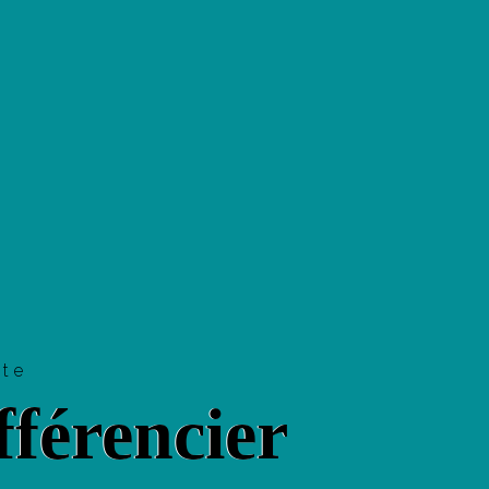
tte
fférencier