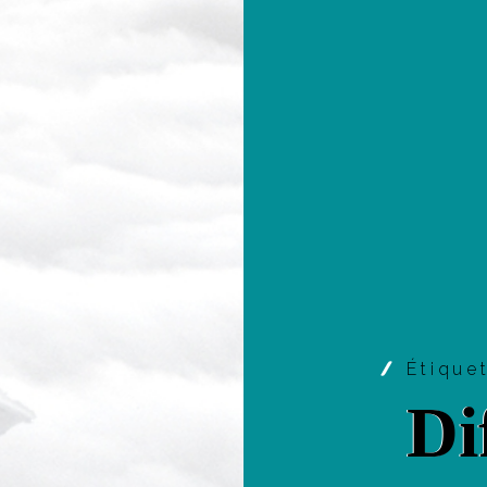
Étique
Di