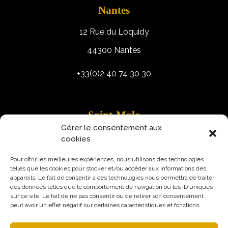
Nantes
12 Rue du Loquidy
44300 Nantes
+33(0)2 40 74 30 30
Saint-Malo
Gérer le consentement aux
9 Rue Robert Schuman
cookies
35400 Saint-Malo
Pour offrir les meilleures expériences, nous utilisons des technologies
telles que les cookies pour stocker et/ou accéder aux informations des
appareils. Le fait de consentir à ces technologies nous permettra de traiter
des données telles que le comportement de navigation ou les ID uniques
sur ce site. Le fait de ne pas consentir ou de retirer son consentement
peut avoir un effet négatif sur certaines caractéristiques et fonctions.