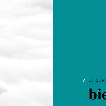
Étique
bi