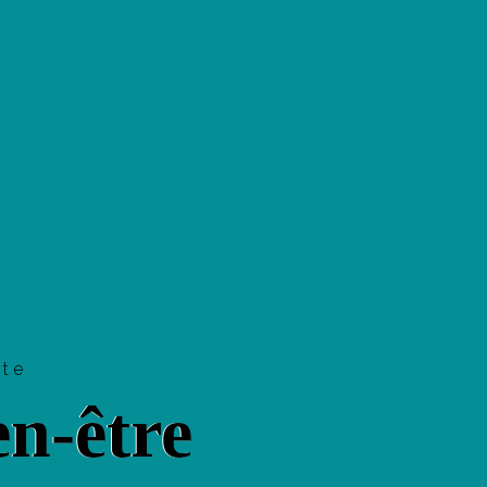
tte
en-être