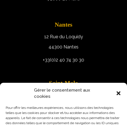
Nantes
12 Rue du Loquidy
44300 Nantes
+33(0)2 40 74 30 30
Saint-Malo
Gérer le consentement aux
9 Rue Robert Schuman
cookies
35400 Saint-Malo
Pour offrir les meilleures expériences, nous utilisons des technologies
telles que les cookies pour stocker et/ou accéder aux informations des
appareils. Le fait de consentir à ces technologies nous permettra de traiter
des données telles que le comportement de navigation ou les ID uniques