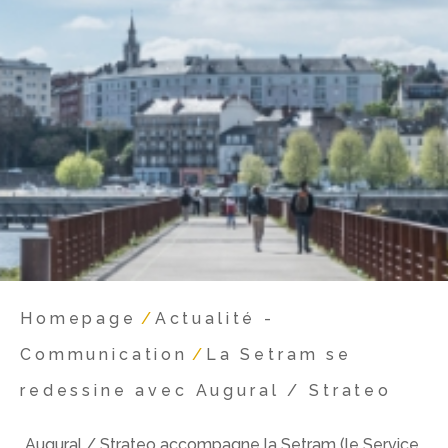
Homepage
/
Actualité -
Communication
/
La Setram se
redessine avec Augural / Strateo
Augural / Strateo accompagne la Setram (le Service