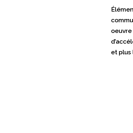
Élément
commun
oeuvre 
d’accé
et plus