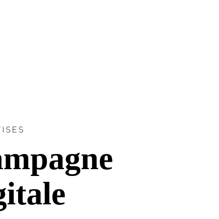
TISES
ampagne
gitale