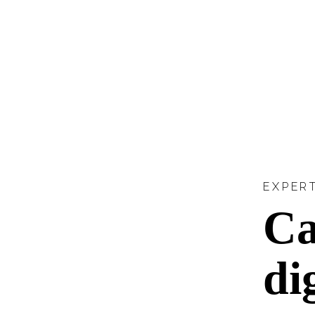
EXPER
C
di