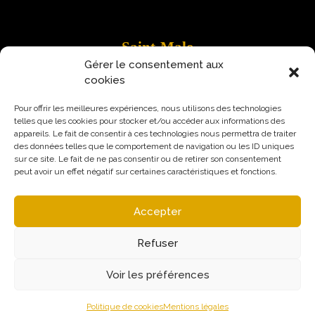
Saint-Malo
Gérer le consentement aux
9 Rue Robert Schuman
cookies
35400 Saint-Malo
Pour offrir les meilleures expériences, nous utilisons des technologies
telles que les cookies pour stocker et/ou accéder aux informations des
appareils. Le fait de consentir à ces technologies nous permettra de traiter
des données telles que le comportement de navigation ou les ID uniques
sur ce site. Le fait de ne pas consentir ou de retirer son consentement
peut avoir un effet négatif sur certaines caractéristiques et fonctions.
Accepter
Refuser
Voir les préférences
Mentions légales
Politique de confidentialité
© Augural / Strateo 2026
Politique de cookies
Mentions légales