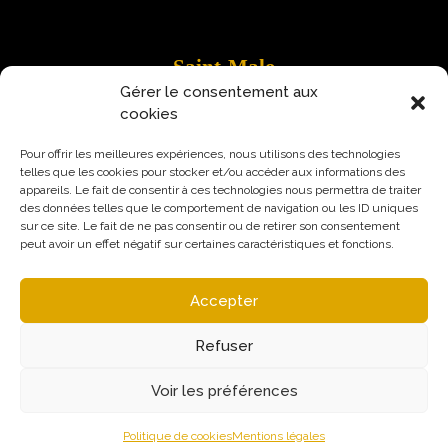
Saint-Malo
Gérer le consentement aux
9 Rue Robert Schuman
cookies
35400 Saint-Malo
Pour offrir les meilleures expériences, nous utilisons des technologies
telles que les cookies pour stocker et/ou accéder aux informations des
appareils. Le fait de consentir à ces technologies nous permettra de traiter
des données telles que le comportement de navigation ou les ID uniques
sur ce site. Le fait de ne pas consentir ou de retirer son consentement
peut avoir un effet négatif sur certaines caractéristiques et fonctions.
Accepter
Refuser
Voir les préférences
Mentions légales
Politique de confidentialité
© Augural / Strateo 2026
Politique de cookies
Mentions légales