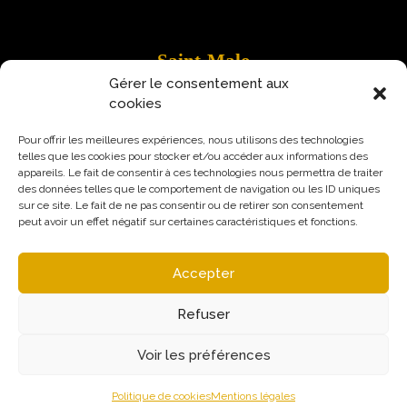
Saint-Malo
Gérer le consentement aux
9 Rue Robert Schuman
cookies
35400 Saint-Malo
Pour offrir les meilleures expériences, nous utilisons des technologies
telles que les cookies pour stocker et/ou accéder aux informations des
appareils. Le fait de consentir à ces technologies nous permettra de traiter
des données telles que le comportement de navigation ou les ID uniques
sur ce site. Le fait de ne pas consentir ou de retirer son consentement
peut avoir un effet négatif sur certaines caractéristiques et fonctions.
Accepter
Refuser
Voir les préférences
Mentions légales
Politique de confidentialité
© Augural / Strateo 2026
Politique de cookies
Mentions légales