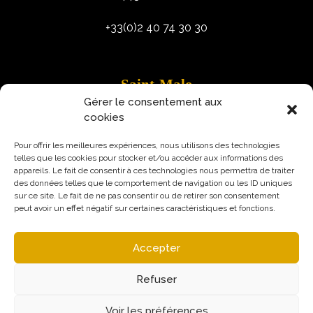
+33(0)2 40 74 30 30
Saint-Malo
Gérer le consentement aux
9 Rue Robert Schuman
cookies
35400 Saint-Malo
Pour offrir les meilleures expériences, nous utilisons des technologies
telles que les cookies pour stocker et/ou accéder aux informations des
appareils. Le fait de consentir à ces technologies nous permettra de traiter
des données telles que le comportement de navigation ou les ID uniques
sur ce site. Le fait de ne pas consentir ou de retirer son consentement
peut avoir un effet négatif sur certaines caractéristiques et fonctions.
Accepter
Refuser
Voir les préférences
Mentions légales
Politique de confidentialité