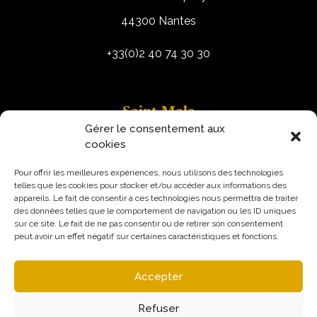
44300 Nantes
+33(0)2 40 74 30 30
Saint-Malo
Gérer le consentement aux
9 Rue Robert Schuman
cookies
35400 Saint-Malo
Pour offrir les meilleures expériences, nous utilisons des technologies
telles que les cookies pour stocker et/ou accéder aux informations des
appareils. Le fait de consentir à ces technologies nous permettra de traiter
des données telles que le comportement de navigation ou les ID uniques
sur ce site. Le fait de ne pas consentir ou de retirer son consentement
peut avoir un effet négatif sur certaines caractéristiques et fonctions.
Accepter
Refuser