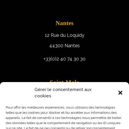
Nantes
12 Rue du Loquidy
44300 Nantes
+33(0)2 40 74 30 30
Saint-Malo
Gérer le consentement aux
9 Rue Robert Schuman
cookies
35400 Saint-Malo
Pour offrir les meilleures expériences, nous utilisons des technologies
telles que les cookies pour stocker et/ou accéder aux informations des
appareils. Le fait de consentir à ces technologies nous permettra de traiter
des données telles que le comportement de navigation ou les ID uniques
sur ce site. Le fait de ne pas consentir ou de retirer son consentement