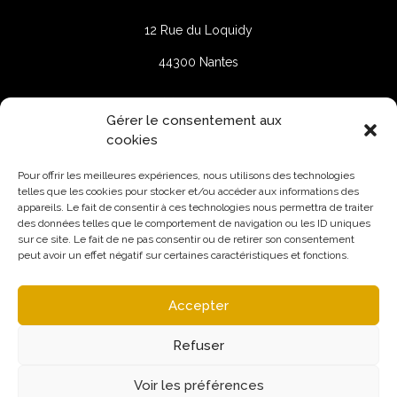
12 Rue du Loquidy
44300 Nantes
+33(0)2 40 74 30 30
Gérer le consentement aux
cookies
Saint-Malo
Pour offrir les meilleures expériences, nous utilisons des technologies
telles que les cookies pour stocker et/ou accéder aux informations des
appareils. Le fait de consentir à ces technologies nous permettra de traiter
9 Rue Robert Schuman
des données telles que le comportement de navigation ou les ID uniques
sur ce site. Le fait de ne pas consentir ou de retirer son consentement
35400 Saint-Malo
peut avoir un effet négatif sur certaines caractéristiques et fonctions.
Accepter
Refuser
Voir les préférences
Mentions légales
Politique de confidentialité